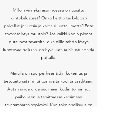
Milloin viimeksi asunnossasi on uusittu
kiintokalusteet? Onko keittiö tai kylppäri
palvellut jo vuosia ja kaipaisi uutta ilmettä? Entä
tavarasäilytys muutoin? Jos kaikki kodin pinnat
pursuavat tavaroita, eikä niille tahdo löytyä
luontevaa paikkaa, on hyvä kutsua SisustusHaltia
paikalle.
Minulla on suurperheenäidin kokemus ja
tietotaito siitä, mitä toimivalta kodilta vaaditaan.
Autan sinua organisoimaan kodin toiminnot
paikoilleen ja tarvittaessa karsimaan
tavaramäärää sopivaksi. Kun toiminnallisuus on
mietitty perusteellisesti, on arkikin helpompaa.
Laitetaan siis kodin tilat palvelemaan